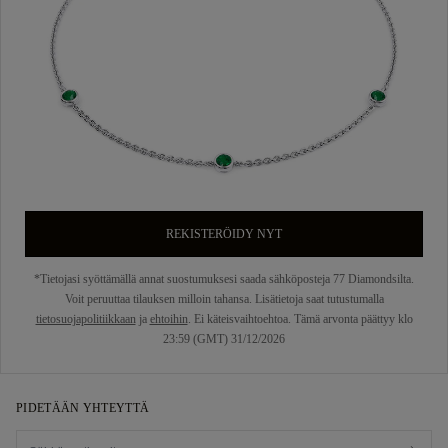
REKISTERÖIDY NYT
*Tietojasi syöttämällä annat suostumuksesi saada sähköposteja 77 Diamondsilta.
Voit peruuttaa tilauksen milloin tahansa. Lisätietoja saat tutustumalla
tietosuojapolitiikkaan
ja
ehtoihin
. Ei käteisvaihtoehtoa. Tämä arvonta päättyy klo
23:59 (GMT) 31/12/2026
PIDETÄÄN YHTEYTTÄ