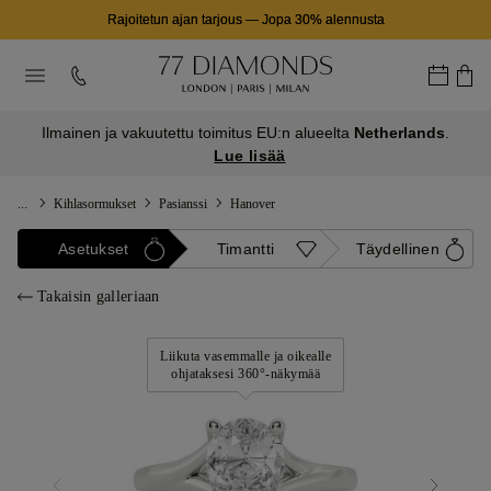
Rajoitetun ajan tarjous
—
Jopa 30% alennusta
Ilmainen ja vakuutettu toimitus EU:n alueelta
Netherlands
.
Lue lisää
...
Kihlasormukset
Pasianssi
Hanover
Asetukset
Timantti
Täydellinen
Takaisin galleriaan
Liikuta vasemmalle ja oikealle
ohjataksesi 360°-näkymää