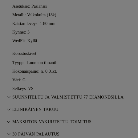
Asetukset: Pasianssi
Metalli:
Valkokulta (18k)
Kaistan leveys: 1.80 mm
Kynnet: 3
WedFit: Kyllä
Korostuskivet:
Tyyppi: Luonnon timantit
Kokonaispaino: n. 0.01ct.
Väri: G
Selkeys: VS
SUUNNITELTU JA VALMISTETTU 77 DIAMONDSILLA
Korutaiteen mestaruutta, yksi koru kerrallaan, 77 Diamondsin
ELINIKÄINEN TAKUU
kultasepiltä.
Kaikki 77 Diamonds -ostokset sisältävät elinikäisen takuun
MAKSUTON VAKUUTETTU TOIMITUS
valmistusvirheille. Tarvittavat korjaukset tehdään maksutta.
Kaikki postikulut ovat maksuttomia, riippumatta siitä, missä
Katso
30 PÄIVÄN PALAUTUS
ehdot
.