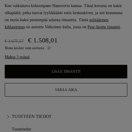
Koe vaikuttava kokoonpano Hanoverin kanssa. Tässä korussa on kaksi
olkapäätä, jotka tuovat tyylikkäästi esiin keskuskiven, ja sen kruunussa
on myös kaksi pienempää salaista timanttia. Tämä
solitäärinen
kihlasormus
on asetettu Valkoinen kulta, jossa on
Pear-hiottu timantti
.
€ 1.508,01
€ 1.675,57
Hinta koskee vain asetusta.
Maksa 3 erässä
LISÄÄ TIMANTTI
VARAA AIKA
TUOTTEEN TIEDOT
Tuotetiedot: