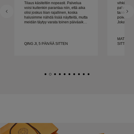
Tilaus käsiteltiin nopeasti. Palvelua
vihkisor
voisi kuitenkin parantaa niin, että aika
palveluks
olisi joskus liian rajallinen, koska
tarkkuuten
halusimme nähdä lisää näytteitä, mutta
poikkeukse
meidän täytyy varata toinen päiväaika.
Jokainen y
Kaiken kaikkiaan hyvä kokemus,
täsmälleen
laadukkaat korut. Vaimo on onnellinen.
ajoissa. E
tyytyväis
MATEUSZ 
suosittel
QING JI, 5 PÄIVÄÄ SITTEN
SITTEN
kaikille, j
tehtyjä vi