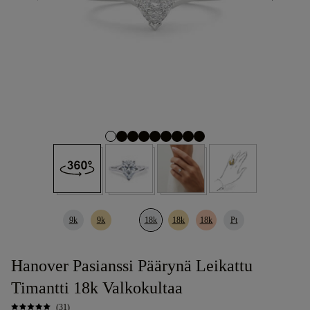
9k
9k
18k
18k
18k
Pt
Hanover Pasianssi Päärynä Leikattu
Timantti 18k Valkokultaa
(31)