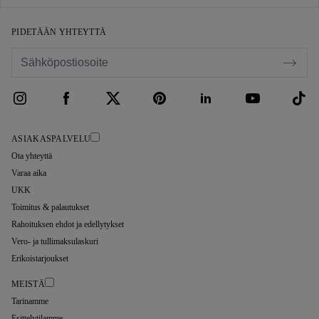
PIDETÄÄN YHTEYTTÄ
ASIAKASPALVELU
Ota yhteyttä
Varaa aika
UKK
Toimitus & palautukset
Rahoituksen ehdot ja edellytykset
Vero- ja tullimaksulaskuri
Erikoistarjoukset
MEISTÄ
Tarinamme
Esittelytilamme