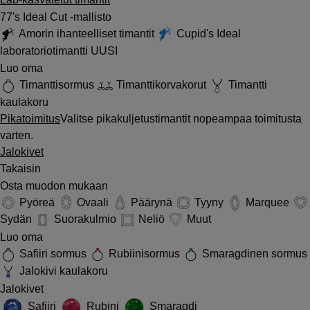
77's Ideal Cut -mallisto
Amorin ihanteelliset timantit
Cupid's Ideal
laboratoriotimantti
UUSI
Luo oma
Timanttisormus
Timanttikorvakorut
Timantti
kaulakoru
Pikatoimitus
Valitse pikakuljetustimantit nopeampaa toimitusta
varten.
Jalokivet
Takaisin
Osta muodon mukaan
Pyöreä
Ovaali
Päärynä
Tyyny
Marquee
Sydän
Suorakulmio
Neliö
Muut
Luo oma
Safiiri sormus
Rubiinisormus
Smaragdinen sormus
Jalokivi kaulakoru
Jalokivet
Safiiri
Rubini
Smaragdi