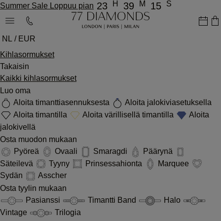
H
M
S
23
39
15
Summer Sale Loppuu pian
NL / EUR
Kihlasormukset
Takaisin
Kaikki kihlasormukset
Luo oma
Aloita timanttiasennuksesta
Aloita jalokiviasetuksella
Aloita timantilla
Aloita värillisellä timantilla
Aloita
jalokivellä
Osta muodon mukaan
Pyöreä
Ovaali
Smaragdi
Päärynä
Säteilevä
Tyyny
Prinsessahionta
Marquee
Sydän
Asscher
Osta tyylin mukaan
Pasianssi
Timantti Band
Halo
Vintage
Trilogia