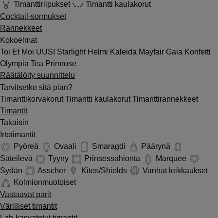
Timanttiriipukset
Timantti kaulakorut
Cocktail-sormukset
Rannekkeet
Kokoelmat
Toi Et Moi
UUSI
Starlight
Helmi
Kaleida
Mayfair
Gaia
Konfetti
Olympia
Tea
Primrose
Räätälöity suunnittelu
Tarvitsetko sitä pian?
Timanttikorvakorut
Timantti kaulakorut
Timanttirannekkeet
Timantit
Takaisin
Irtotimantit
Pyöreä
Ovaali
Smaragdi
Päärynä
Säteilevä
Tyyny
Prinsessahionta
Marquee
Sydän
Asscher
Kites/Shields
Vanhat leikkaukset
Kolmionmuotoiset
Vastaavat parit
Värilliset timantit
Lab-kasvatetut timantit