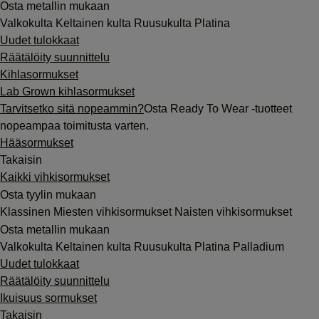
Osta metallin mukaan
Valkokulta
Keltainen kulta
Ruusukulta
Platina
Uudet tulokkaat
Räätälöity suunnittelu
Kihlasormukset
Lab Grown kihlasormukset
Tarvitsetko sitä nopeammin?
Osta Ready To Wear -tuotteet
nopeampaa toimitusta varten.
Hääsormukset
Takaisin
Kaikki vihkisormukset
Osta tyylin mukaan
Klassinen
Miesten vihkisormukset
Naisten vihkisormukset
Osta metallin mukaan
Valkokulta
Keltainen kulta
Ruusukulta
Platina
Palladium
Uudet tulokkaat
Räätälöity suunnittelu
Ikuisuus sormukset
Takaisin