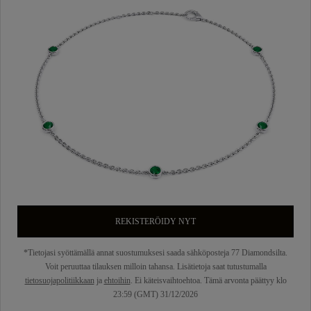
REKISTERÖIDY NYT
*Tietojasi syöttämällä annat suostumuksesi saada sähköposteja 77 Diamondsilta.
Voit peruuttaa tilauksen milloin tahansa. Lisätietoja saat tutustumalla
tietosuojapolitiikkaan
ja
ehtoihin
. Ei käteisvaihtoehtoa. Tämä arvonta päättyy klo
23:59 (GMT) 31/12/2026