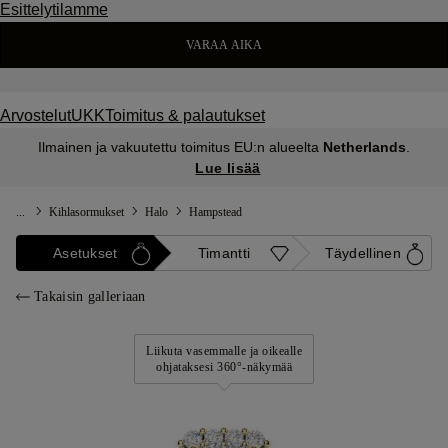
Esittelytilamme
VARAA AIKA
Arvostelut
UKK
Toimitus & palautukset
Ilmainen ja vakuutettu toimitus EU:n alueelta
Netherlands
.
Lue lisää
...
Kihlasormukset
Halo
Hampstead
Asetukset
Timantti
Täydellinen
Takaisin galleriaan
Liikuta vasemmalle ja oikealle
ohjataksesi 360°-näkymää