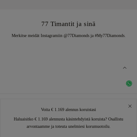
77 Timantit ja sinä
Merkitse meidät Instagramiin @77Diamonds ja #My77Diamonds.
Voita € 1.169 alennus koruistasi
Haluaisitko € 1.169 alennusta käsintehdyistä koruista? Osallistu
arvontaamme ja toteuta unelmiesi korumuotoilu.