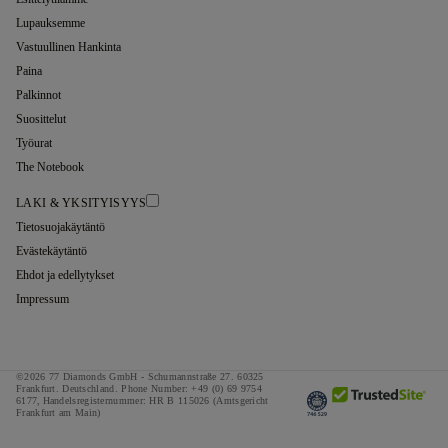
Lupauksemme
Vastuullinen Hankinta
Paina
Palkinnot
Suosittelut
Työurat
The Notebook
LAKI & YKSITYISYYS
Tietosuojakäytäntö
Evästekäytäntö
Ehdot ja edellytykset
Impressum
©2026 77 Diamonds GmbH -
Schumannstraße 27. 60325
Frankfurt. Deutschland.
Phone Number:
+49 (0) 69 9754
6177,
Handelsregisternummer: HR B 115026 (Amtsgericht
Frankfurt am Main)