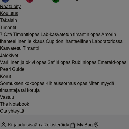
Räätälöity
Koulutus
Takaisin
Timantit
7 C:tä
Timanttiopas
Lab-kasvatetun timantin opas
Amorin
ihanteellinen leikkaus
Cupidon Ihanteellinen Laboratoriossa
Kasvatettu Timantti
Jalokivet
Värillinen jalokivi opas
Safiiri opas
Rubiiniopas
Emerald-opas
Pearl Guide
Korut
Sormuksen kokoopas
Kihlaussormus opas
Miten myydä
timantteja tai koruja
Vastuu
The Notebook
Ota yhteyttä
Kirjaudu sisään / Rekisteröidy
My Bag