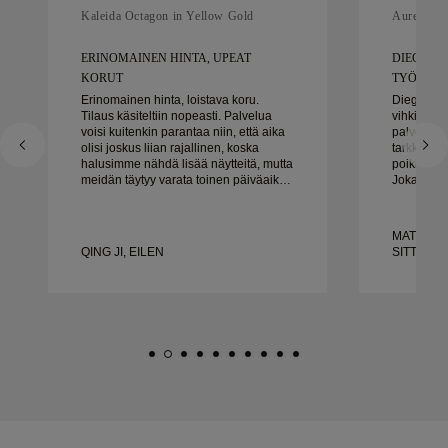
Kaleida Octagon in Yellow Gold
Aurelle in
ERINOMAINEN HINTA, UPEAT
DIEGO OL
KORUT
TYÖSKENN
Erinomainen hinta, loistava koru.
Diego oli 
Tilaus käsiteltiin nopeasti. Palvelua
vihkisor
voisi kuitenkin parantaa niin, että aika
palveluks
olisi joskus liian rajallinen, koska
tarkkuuten
halusimme nähdä lisää näytteitä, mutta
poikkeukse
meidän täytyy varata toinen päiväaika.
Jokainen y
Kaiken kaikkiaan hyvä kokemus,
täsmälleen
laadukkaat korut. Vaimo on onnellinen.
ajoissa. E
tyytyväis
MATEUSZ 
suosittel
QING JI, EILEN
SITTEN
kaikille, j
tehtyjä vi