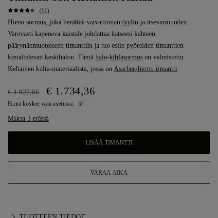
(11)
Hieno sormus, joka herättää vaivattoman tyylin ja itsevarmuuden.
Varovasti kapeneva kaistale johdattaa katseesi kahteen
päärynänmuotoiseen timanttiin ja tuo esiin pyöreiden timanttien
kimaltelevan keskihalon. Tämä
halo
-
kihlasormus
on valmistettu
Keltainen kulta-materiaalista, jossa on
Asscher-hiottu timantti
.
€ 1.734,36
€ 1.927,06
Hinta koskee vain asetusta.
Maksa 3 erässä
LISÄÄ TIMANTTI
VARAA AIKA
TUOTTEEN TIEDOT