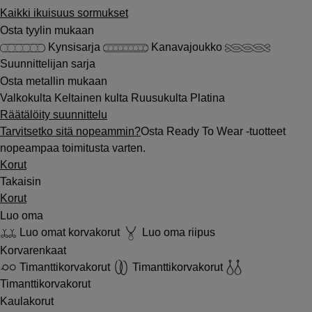
Kaikki ikuisuus sormukset
Osta tyylin mukaan
Kynsisarja
Kanavajoukko
Suunnittelijan sarja
Osta metallin mukaan
Valkokulta
Keltainen kulta
Ruusukulta
Platina
Räätälöity suunnittelu
Tarvitsetko sitä nopeammin?
Osta Ready To Wear -tuotteet
nopeampaa toimitusta varten.
Korut
Takaisin
Korut
Luo oma
Luo omat korvakorut
Luo oma riipus
Korvarenkaat
Timanttikorvakorut
Timanttikorvakorut
Timanttikorvakorut
Kaulakorut