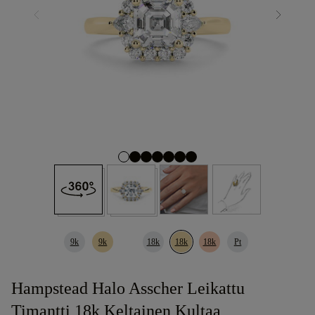
9k
9k
18k
18k
18k
Pt
Hampstead Halo Asscher Leikattu
Timantti 18k Keltainen Kultaa