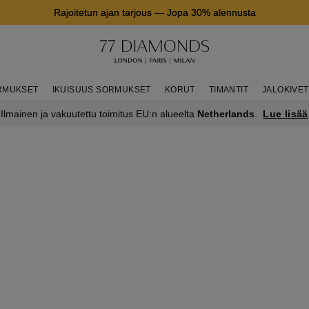
Rajoitetun ajan tarjous
—
Jopa 30% alennusta
RMUKSET
IKUISUUS SORMUKSET
KORUT
TIMANTIT
JALOKIVET
Lue lisää
Ilmainen ja vakuutettu toimitus EU:n alueelta
Netherlands
.