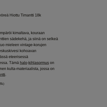
öreä Hiottu Timantti 18k
mpäröi kimaltava, kouraan
anttien sädekehä, ja siinä on selkeä
tuo mieleen vintage-korujen
eskuskivesi kohoavan
ässä eteerisessä
essa. Tämä
halo
-
kihlasormus
on
nen kulta-materiaalista, jossa on
ntti
.
8k)