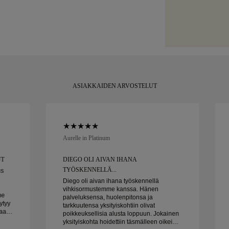
Tiettyjen arvok
Panostamme joka
kuluessa toimit
erikoistunutta k
korusi toimitet
Brinks. Jos et ol
rasiassamme, ka
palauttaa tai va
hetkeen.
ASIAKKAIDEN ARVOSTELUT
Aurelle in Platinum
UT
DIEGO OLI AIVAN IHANA
TYÖSKENNELLÄ...
us
Diego oli aivan ihana työskennellä
vihkisormustemme kanssa. Hänen
me
palveluksensa, huolenpitonsa ja
ytyy
tarkkuutensa yksityiskohtiin olivat
poikkeuksellisia alusta loppuun. Jokainen
mo on
yksityiskohta hoidettiin täsmälleen oikein,