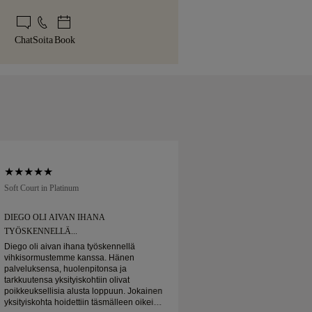
kaiden tuotteiden osalta käytämme
iseen yksityiskohtaan. Käsintehty
uksesta. Katso
kokopolitiikka
.
uljetuspalvelua, kuten Malca-Amit tai
aan tunnusomaisessa keltaisessa
e täysin tyytyväinen ostoosi, voit
uniisti pakattuna ja valmiina tärkeään
Chat
Soita
Book
ihtaa sen alle 30 päivän kuluessa.
Soft Court in Platinum
Traditional Court in Pl
DIEGO OLI AIVAN IHANA
TILASIN VIHKISO
TYÖSKENNELLÄ...
Tilasin vihkisormukseni 
odotetusti. Kauniisti
Diego oli aivan ihana työskennellä
Platinainen vihkisor
vihkisormustemme kanssa. Hänen
kaunis, ja olen todel
palveluksensa, huolenpitonsa ja
tarkkuutensa yksityiskohtiin olivat
poikkeuksellisia alusta loppuun. Jokainen
yksityiskohta hoidettiin täsmälleen oikein,