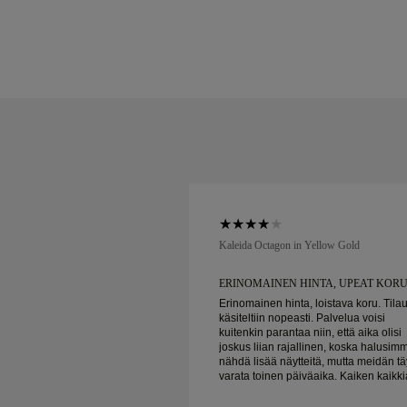
low Gold
Kaleida Octagon in Yellow Gold
HINTA, UPEAT KORUT
ERINOMAINEN HINTA, UPEAT KOR
a, loistava koru. Tilaus
Erinomainen hinta, loistava koru. Tila
sti. Palvelua voisi
käsiteltiin nopeasti. Palvelua voisi
a niin, että aika olisi
kuitenkin parantaa niin, että aika olisi
allinen, koska halusimme
joskus liian rajallinen, koska halusim
teitä, mutta meidän täytyy
nähdä lisää näytteitä, mutta meidän tä
iken kaikkiaan
varata toinen päiväaika. Kaiken kaikkiaan
aadukkaat korut. Vaimo on
hyvä kokemus, laadukkaat korut. Vai
onnellinen.