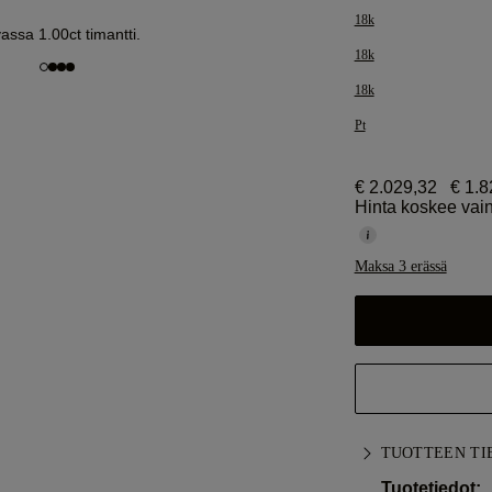
18k
assa 1.00ct timantti.
18k
18k
Pt
€ 2.029,32
€ 1.8
Hinta koskee vain
Maksa 3 erässä
TUOTTEEN TI
Tuotetiedot: