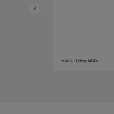
VÄÄ SITTEN
QING JI, 2 PÄIVÄÄ SITTEN