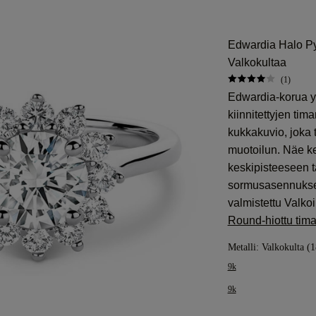
Edwardia Halo Py
Valkokultaa
(1)
Edwardia-korua y
kiinnitettyjen tim
kukkakuvio, joka 
muotoilun. Näe k
keskipisteeseen t
sormusasennuks
valmistettu Valkoi
Round-hiottu tima
Metalli:
Valkokulta (1
9k
9k