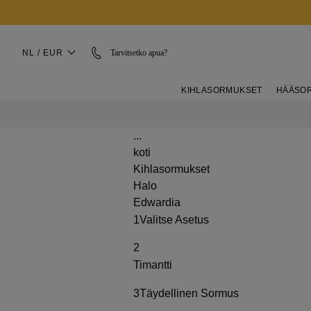
NL / EUR
Tarvitsetko apua?
KIHLASORMUKSET
HÄÄSO
...
koti
Kihlasormukset
Halo
Edwardia
1
Valitse Asetus
2
Timantti
3
Täydellinen Sormus