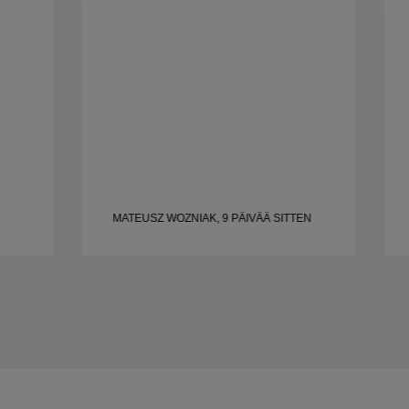
ja kaikki oli valmista ajoissa. Emme voisi
olla tyytyväisempiä kokemukseen ja
suosittelemme häntä lämpimästi kaikille,
jotka etsivät kauniita, hyvin tehtyjä
vihkisormuksia.
MATEUSZ WOZNIAK, 9 PÄIVÄÄ SITTEN