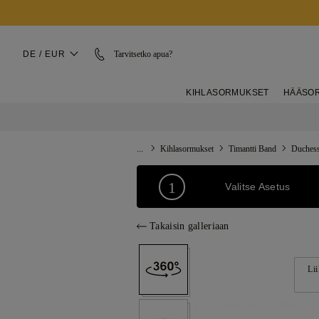
DE / EUR
Tarvitsetko apua?
KIHLASORMUKSET
HÄÄSO
...
Kihlasormukset
Timantti Band
Duches
1
Valitse Asetus
Takaisin galleriaan
Lii