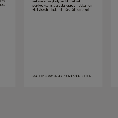
ytyy
tarkkuutensa yksityiskohtiin olivat
poikkeuksellisia alusta loppuun. Jokainen
mo on
yksityiskohta hoidettiin täsmälleen oikein,
ja kaikki oli valmista ajoissa. Emme voisi
olla tyytyväisempiä kokemukseen ja
suosittelemme häntä lämpimästi kaikille,
jotka etsivät kauniita, hyvin tehtyjä
vihkisormuksia.
MATEUSZ WOZNIAK, 11 PÄIVÄÄ SITTEN