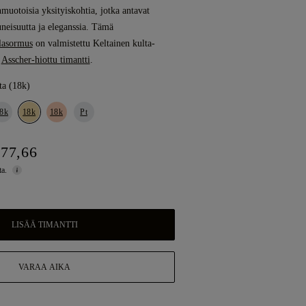
muotoisia yksityiskohtia, jotka antavat
uneisuutta ja eleganssia. Tämä
lasormus
on valmistettu Keltainen kulta-
n
Asscher-hiottu timantti
.
ta (18k)
8k
18k
18k
Pt
177,66
ta.
LISÄÄ TIMANTTI
VARAA AIKA