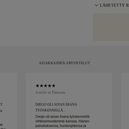
kautta suoraan 
Täydellisen ist
LÄHETETTY 
tilauksemme, jo
tarjoaa maksut
Tiettyjen arvok
Panostamme joka
kuluessa toimit
erikoistunutta k
korusi toimitet
Brinks. Jos et ol
rasiassamme, ka
palauttaa tai va
hetkeen.
ASIAKKAIDEN ARVOSTELUT
Aurelle in Platinum
UT
DIEGO OLI AIVAN IHANA
TYÖSKENNELLÄ...
us
Diego oli aivan ihana työskennellä
vihkisormustemme kanssa. Hänen
me
palveluksensa, huolenpitonsa ja