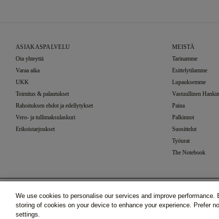
ASIAKASPALVELU
MEISTÄ
Ota yhteyttä
Tarinamme
Varaa aika
Esittelytilamme
UKK
Lupauksemme
Toimitus & palautukset
Vastuullinen Hankin
Rahoituksen ehdot ja edellytykset
Paina
Vero- ja tullimaksulaskuri
Palkinnot
Erikoistarjoukset
Suosittelut
Työurat
The Notebook
Asetusten Valinta
We use cookies to personalise our services and improve performance. B
Duchess, Keltainen Kulta (18k
©2026 77 Diamonds GmbH -
Schumannstraße 27. 60325 F
storing of cookies on your device to enhance your experience. Prefer 
Main)
€ 1.682,38
€ 1.177,66
settings.