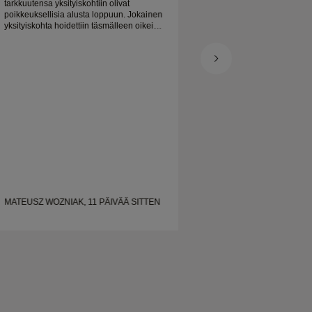
tarkkuutensa yksityiskohtiin olivat
poikkeuksellisia alusta loppuun. Jokainen
yksityiskohta hoidettiin täsmälleen oikein,
ja kaikki oli valmista ajoissa. Emme voisi
olla tyytyväisempiä kokemukseen ja
suosittelemme häntä lämpimästi kaikille,
jotka etsivät kauniita, hyvin tehtyjä
vihkisormuksia.
MATEUSZ WOZNIAK, 11 PÄIVÄÄ SITTEN
SHELLEY, 19 PÄIV