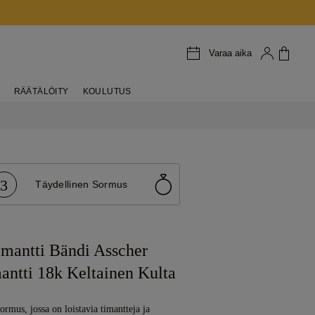
Varaa aika
RÄÄTÄLÖITY
KOULUTUS
3
Täydellinen Sormus
imantti Bändi Asscher
antti 18k Keltainen Kulta
rmus, jossa on loistavia timantteja ja