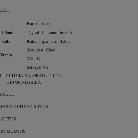
EDOT
Korostuskivet:
tti Band
Tyyppi: Luonnon timantit
 kulta
Kokonaispaino: n. 0.28ct.
Asetukset: Claw
2.00 mm
Väri: G
Selkeys: VS
ITELTU JA VALMISTETTU 77
DIAMONDSILLA
aruutta, yksi koru kerrallaan, 77
 TAKUU
asepiltä.
ds -ostokset sisältävät elinikäisen
KUUTETTU TOIMITUS
virheille. Tarvittavat korjaukset tehdään
t ovat maksuttomia, riippumatta siitä,
o
ALAUTUS
ehdot
.
etämme kohteen riskittömästi ja täysin
 tyytyväinen, voit palauttaa tai vaihtaa
dExin tai DHL-erikoiskuljetuspalvelun
OON MUUTOS
ivän kuluessa. Katso
ehdot
.