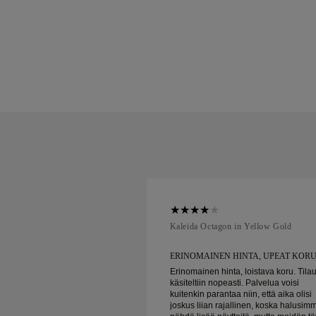
ellow Gold
Kaleida Octagon in Yellow Gold
HINTA, UPEAT KORUT
ERINOMAINEN HINTA, UPEAT KOR
a, loistava koru. Tilaus
Erinomainen hinta, loistava koru. Tila
sti. Palvelua voisi
käsiteltiin nopeasti. Palvelua voisi
a niin, että aika olisi
kuitenkin parantaa niin, että aika olisi
allinen, koska halusimme
joskus liian rajallinen, koska halusim