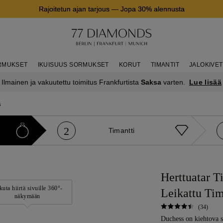
Rajoitetun ajan tarjous
—
Jopa 30% alennusta
RMUKSET
IKUISUUS SORMUKSET
KORUT
TIMANTIT
JALOKIVET
Lue lisää
Ilmainen ja vakuutettu toimitus Frankfurtista
Saksa
varten.
s
2
Timantti
Herttuatar T
kuta hiirtä sivuille 360°-
Leikattu Tim
näkymään
(34)
Duchess on kiehtova so