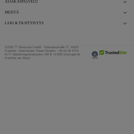
ASIAKASPALVELU
Ota yhteyttä
MEISTÄ
Varaa aika
Tarinamme
LAKI & YKSITYISYYS
UKK
Esittelytilamme
Tietosuojakäytäntö
Toimitus & palautukset
Lupauksemme
Evästekäytäntö
©2026 77 Diamonds GmbH -
Schumannstraße 27. 60325
Rahoituksen ehdot ja edellytykset
Vastuullinen Hankinta
Frankfurt. Deutschland.
Phone Number:
+49 (0) 69 9754
Ehdot ja edellytykset
6177,
Handelsregisternummer: HR B 115026 (Amtsgericht
Frankfurt am Main)
Vero- ja tullimaksulaskuri
Paina
Impressum
Erikoistarjoukset
Palkinnot
Suosittelut
Työurat
The Notebook