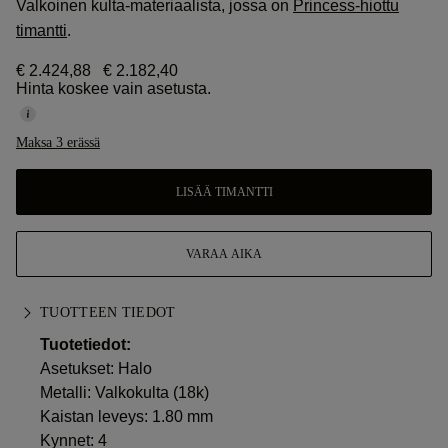
Valkoinen kulta-materiaalista, jossa on
Princess-hiottu
timantti
.
€ 2.424,88
€ 2.182,40
Hinta koskee vain asetusta.
Maksa 3 erässä
LISÄÄ TIMANTTI
VARAA AIKA
TUOTTEEN TIEDOT
Tuotetiedot:
Asetukset: Halo
Metalli:
Valkokulta (18k)
Kaistan leveys: 1.80 mm
Kynnet: 4