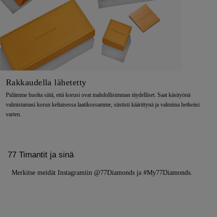
Rakkaudella lähetetty
Pidämme huolta siitä, että korusi ovat mahdollisimman täydelliset. Saat käsityönä
valmistamasi korun keltaisessa laatikossamme, siististi käärittynä ja valmiina hetkeäsi
varten.
77 Timantit ja sinä
Merkitse meidät Instagramiin @77Diamonds ja #My77Diamonds.