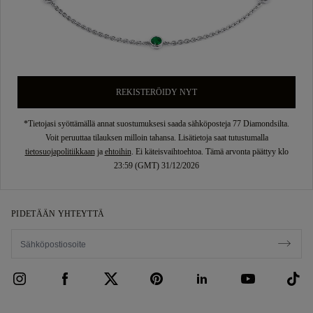
REKISTERÖIDY NYT
*Tietojasi syöttämällä annat suostumuksesi saada sähköposteja 77 Diamondsilta.
Voit peruuttaa tilauksen milloin tahansa. Lisätietoja saat tutustumalla
tietosuojapolitiikkaan
ja
ehtoihin
. Ei käteisvaihtoehtoa. Tämä arvonta päättyy klo
23:59 (GMT) 31/12/2026
PIDETÄÄN YHTEYTTÄ