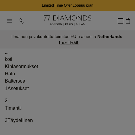
Limited Time Offer Loppuu pian
Ilmainen ja vakuutettu toimitus EU:n alueelta
Netherlands
.
Lue lisää
...
koti
Kihlasormukset
Halo
Battersea
1
Asetukset
2
Timantti
3
Täydellinen