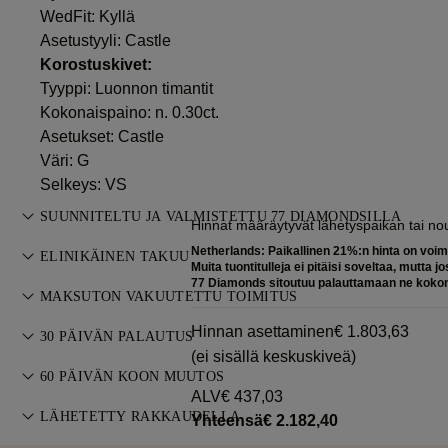
WedFit: Kyllä
Asetustyyli: Castle
Korostuskivet:
Tyyppi: Luonnon timantit
Kokonaispaino: n. 0.30ct.
Asetukset: Castle
Väri: G
Selkeys: VS
SUUNNITELTU JA VALMISTETTU 77 DIAMONDSILLA
Hinnat määräytyvät lähetyspaikan tai n
Korutaiteen mestaruutta, yksi koru kerrallaan, 77 Diamondsin
Netherlands: Paikallinen 21%:n hinta on voim
ELINIKÄINEN TAKUU
Muita tuontitulleja ei pitäisi soveltaa, mutta jo
kultasepiltä.
77 Diamonds sitoutuu palauttamaan ne koko
Kaikki 77 Diamonds -ostokset sisältävät elinikäisen takuun
MAKSUTON VAKUUTETTU TOIMITUS
valmistusvirheille. Tarvittavat korjaukset tehdään maksutta.
Kaikki postikulut ovat maksuttomia, riippumatta siitä, missä
Hinnan asettaminen
€ 1.803,63
Katso
30 PÄIVÄN PALAUTUS
ehdot
.
asut. Lähetämme kohteen riskittömästi ja täysin vakuutettuna
(ei sisällä keskuskiveä)
Jos et ole täysin tyytyväinen, voit palauttaa tai vaihtaa
FedExin tai DHL-erikoiskuljetuspalvelun kautta suoraan
60 PÄIVÄN KOON MUUTOS
ostoksesi 30 päivän kuluessa. Katso
ehdot
.
ALV
€ 437,03
kotiovellesi. Vakuutamme kaikki tilauksemme, jotta vältämme
Täydellisen istuvuuden varmistamiseksi 77 Diamonds tarjoaa
LÄHETETTY RAKKAUDELLA
Yhteensä
€ 2.182,40
kaikki toimitusongelmat. Tiettyjen arvokkaiden tuotteiden
maksuttoman koon muutoksen 60 päivän kuluessa