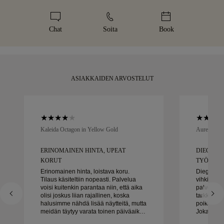
osalta käytämme erikoistunutta kuljetuspalvelua, kuten Malca-
Panostamme jokaiseen yksityiskohtaan. Käsintehty korusi
toimituksesta. Katso
kokopolitiikka
.
Amit tai Brinks. Jos et ole täysin tyytyväinen ostoosi, voit
toimitetaan tunnusomaisessa keltaisessa rasiassamme,
palauttaa tai vaihtaa sen alle 30 päivän kuluessa.
kauniisti pakattuna ja valmiina tärkeään hetkeen.
Chat
Soita
Book
ASIAKKAIDEN ARVOSTELUT
Kaleida Octagon in Yellow Gold
Aurelle in 
ERINOMAINEN HINTA, UPEAT
DIEGO OL
KORUT
TYÖSKENN
Erinomainen hinta, loistava koru.
Diego oli 
Tilaus käsiteltiin nopeasti. Palvelua
vihkisor
voisi kuitenkin parantaa niin, että aika
palveluks
olisi joskus liian rajallinen, koska
tarkkuuten
halusimme nähdä lisää näytteitä, mutta
poikkeukse
meidän täytyy varata toinen päiväaika.
Jokainen y
Kaiken kaikkiaan hyvä kokemus,
täsmälleen