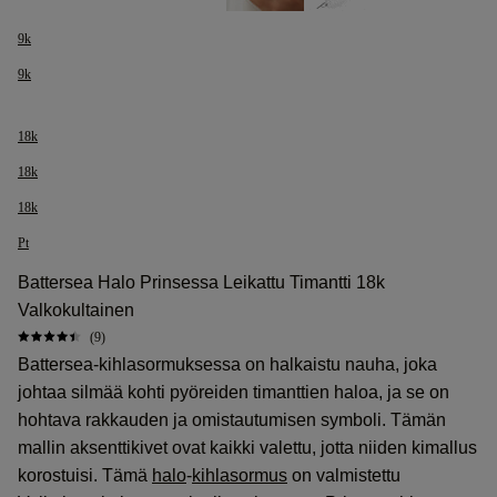
9k
9k
18k
18k
18k
Pt
Battersea Halo Prinsessa Leikattu Timantti 18k
Valkokultainen
(9)
Battersea-kihlasormuksessa on halkaistu nauha, joka
johtaa silmää kohti pyöreiden timanttien haloa, ja se on
hohtava rakkauden ja omistautumisen symboli. Tämän
mallin aksenttikivet ovat kaikki valettu, jotta niiden kimallus
korostuisi. Tämä
halo
-
kihlasormus
on valmistettu