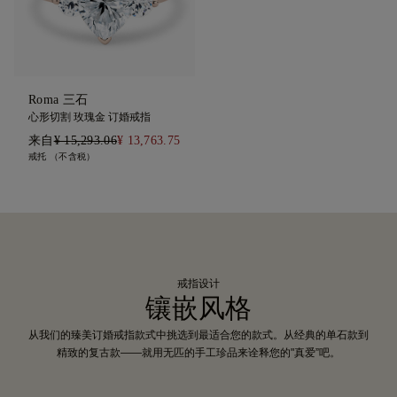
Roma 三石
心形切割 玫瑰金 订婚戒指
来自
¥ 15,293.06
¥ 13,763.75
戒托 （不含税）
戒指设计
镶嵌风格
从我们的臻美订婚戒指款式中挑选到最适合您的款式。从经典的单石款到
精致的复古款——就用无匹的手工珍品来诠释您的"真爱”吧。