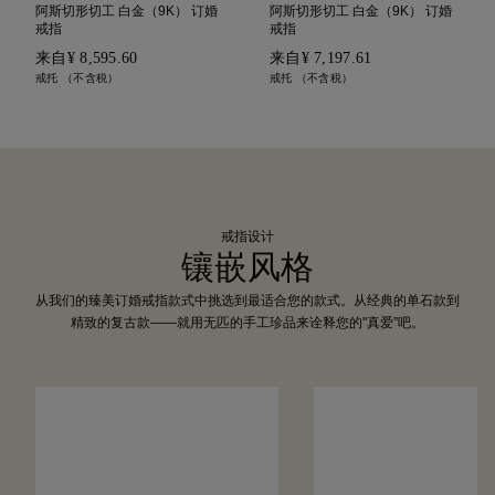
阿斯切形切工 白金（9K） 订婚
阿斯切形切工 白金（9K） 订婚
戒指
戒指
来自
¥ 8,595.60
来自
¥ 7,197.61
戒托 （不含税）
戒托 （不含税）
戒指设计
镶嵌风格
从我们的臻美订婚戒指款式中挑选到最适合您的款式。从经典的单石款到
精致的复古款——就用无匹的手工珍品来诠释您的"真爱”吧。