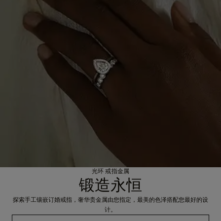
光环 戒指金属
锻造永恒
探索手工镶嵌订婚戒指，奢华贵金属由您指定，最美的色泽搭配您最好的设
计。