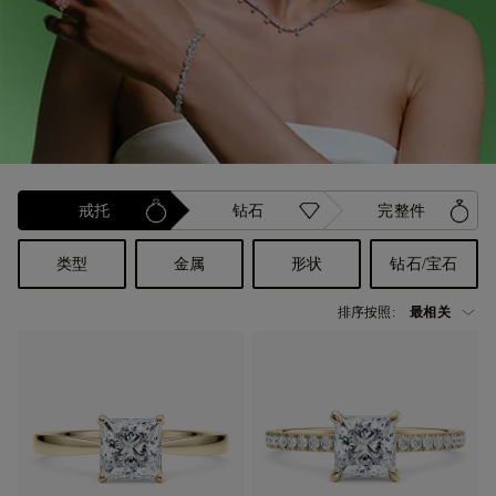
戒托
钻石
完整件
类型
金属
形状
钻石/宝石
排序按照: