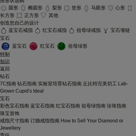
按形状选购
圆形
椭圆形
梨形
垫形
马眼形
心形
长方形
正方形
其他
创造您自己的设计
蓝宝石戒指
红宝石戒指
祖母绿戒指
宝石项链
宝石
蓝宝石
红宝石
祖母绿形
特制
知识
返回
钻石
7C指南
钻石指南
实验室培育钻石指南
丘比特完美切工
Lab-
Grown Cupid's Ideal
宝石
彩色宝石指南
蓝宝石指南
红宝石指南
祖母绿指南
珍珠指南
珠宝首饰
戒指尺寸指南
订婚戒指指南
How to Sell Your Diamond or
Jewellery
责任