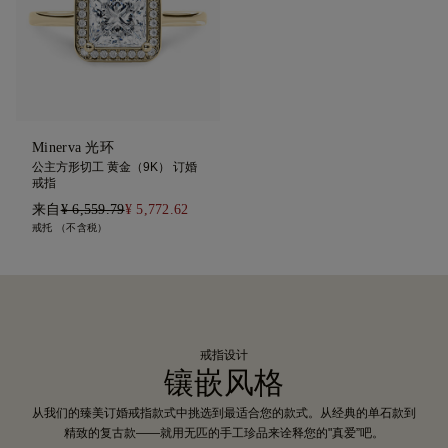
Minerva 光环
公主方形切工 黄金（9K） 订婚
戒指
来自
¥ 6,559.79
¥ 5,772.62
戒托 （不含税）
戒指设计
镶嵌风格
从我们的臻美订婚戒指款式中挑选到最适合您的款式。从经典的单石款到
精致的复古款——就用无匹的手工珍品来诠释您的"真爱”吧。