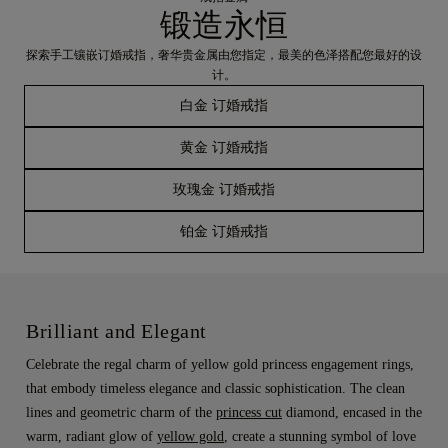
锻造永恒
探索手工镶嵌订婚戒指，奢华贵金属由您指定，最美的色泽搭配您最好的设
计。
白金 订婚戒指
黄金 订婚戒指
玫瑰金 订婚戒指
铂金 订婚戒指
Brilliant and Elegant
Celebrate the regal charm of yellow gold princess engagement rings,
that embody timeless elegance and classic sophistication. The clean
lines and geometric charm of the
princess cut
diamond, encased in the
warm, radiant glow of
yellow gold
, create a stunning symbol of love