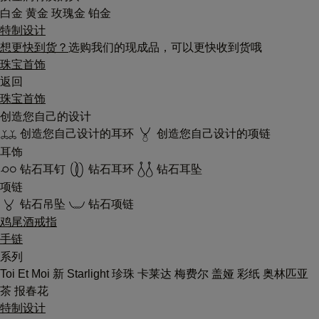
白金
黄金
玫瑰金
铂金
特制设计
想更快到货？
选购我们的现成品，可以更快收到货哦
珠宝首饰
返回
珠宝首饰
创造您自己的设计
创造您自己设计的耳环
创造您自己设计的项链
耳饰
钻石耳钉
钻石耳环
钻石耳坠
项链
钻石吊坠
钻石项链
鸡尾酒戒指
手链
系列
Toi Et Moi
新
Starlight
珍珠
卡莱达
梅费尔
盖娅
彩纸
奥林匹亚
茶
报春花
特制设计