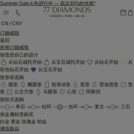
Summer Sale火热进行中
—
高达30%的优惠*
CN / CNY
订婚戒指
返回
所有订婚戒指
创造您自己的设计
从钻石戒托开始
从宝石戒托开始
从钻石开始
从
彩色钻石开始
从宝石开始
按形状选购
圆形
椭圆形
祖母绿形
梨形
雷迪恩形
垫
形
公主方形
马眼形
心形
阿斯切
按款式选购
单石
钻环
光环
复古
三石
按金属材质购买
白金
黄金
玫瑰金
铂金
潮流新品