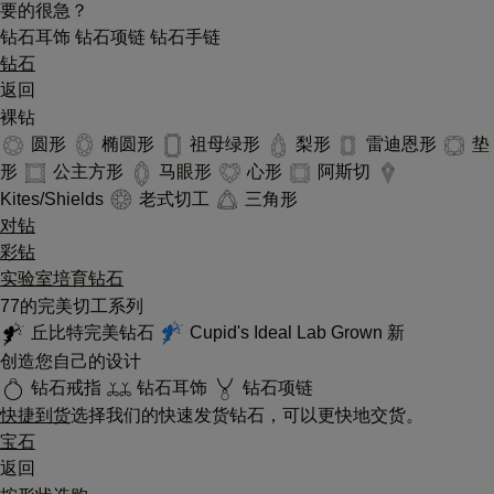
要的很急？
钻石耳饰
钻石项链
钻石手链
钻石
返回
裸钻
圆形
椭圆形
祖母绿形
梨形
雷迪恩形
垫
形
公主方形
马眼形
心形
阿斯切
Kites/Shields
老式切工
三角形
对钻
彩钻
实验室培育钻石
77的完美切工系列
丘比特完美钻石
Cupid's Ideal Lab Grown
新
创造您自己的设计
钻石戒指
钻石耳饰
钻石项链
快捷到货
选择我们的快速发货钻石，可以更快地交货。
宝石
返回