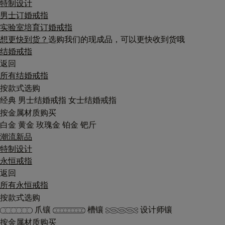
特制设计
男士订婚戒指
实验室培育订婚戒指
想更快到货？
选购我们的现成品，可以更快收到货哦
结婚戒指
返回
所有结婚戒指
按款式选购
经典
男士结婚戒指
女士结婚戒指
按金属材质购买
白金
黄金
玫瑰金
铂金
钯斤
潮流新品
特制设计
永恒戒指
返回
所有永恒戒指
按款式选购
爪镶
槽镶
设计师镶
按金属材质购买