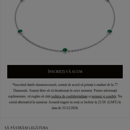
ÎNSCRIEȚI-VĂ ACUM
*Inscriind datele dumneavoastră, sunteți de acord să primiți e-mailuri de la 77
Diamonds. Sunteți liber să vă dezabonați în orice moment. Pentru informații
suplimentare, vă rugăm să citiți
politica de confidențialitate
și
termeni și condiții
. Nu
există alternativă în numerar. Această tragere la sorți se încheie la 23:59. (GMT) în
data de 31/12/2026.
SĂ PĂSTRĂM LEGĂTURA