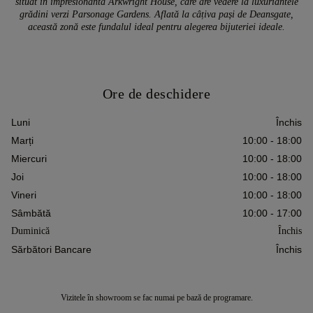
situat în impresionanta Arkwright House, care are vedere la luxuriantele
grădini verzi Parsonage Gardens. Aflată la câțiva pași de Deansgate,
această zonă este fundalul ideal pentru alegerea bijuteriei ideale.
Ore de deschidere
Luni
Închis
Marți
10:00 - 18:00
Miercuri
10:00 - 18:00
Joi
10:00 - 18:00
Vineri
10:00 - 18:00
Sâmbătă
10:00 - 17:00
Duminică
Închis
Sărbători Bancare
Închis
Vizitele în showroom se fac numai pe bază de programare.