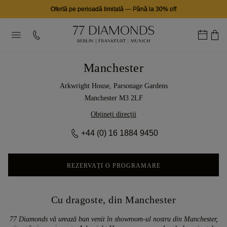
Ofertă pe perioadă limitată
—
Până la 30% off
Manchester
Arkwright House, Parsonage Gardens
Manchester M3 2LF
Obțineți direcții
+44 (0) 16 1884 9450
REZERVAȚI O PROGRAMARE
Cu dragoste, din Manchester
77 Diamonds vă urează bun venit în showroom-ul nostru din Manchester,