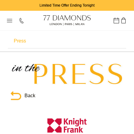
Limited Time Offer Ending Tonight
Press
Why 77 Diamonds?
Our Story
Showrooms
Back
Testimonials
Awards
Careers