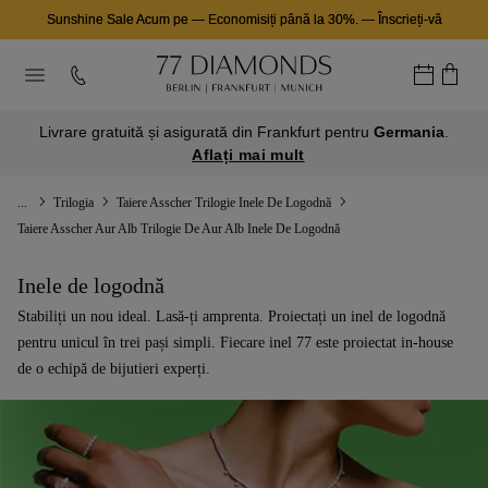
Sunshine Sale Acum pe
—
Economisiți până la 30%.
—
Înscrieți-vă
Livrare gratuită și asigurată din Frankfurt pentru
Germania
.
Aflați mai mult
...
Trilogia
Taiere Asscher Trilogie Inele De Logodnă
Taiere Asscher Aur Alb Trilogie De Aur Alb Inele De Logodnă
Inele de logodnă
Stabiliți un nou ideal. Lasă-ți amprenta. Proiectați un inel de logodnă
pentru unicul în trei pași simpli. Fiecare inel 77 este proiectat in-house
de o echipă de bijutieri experți.