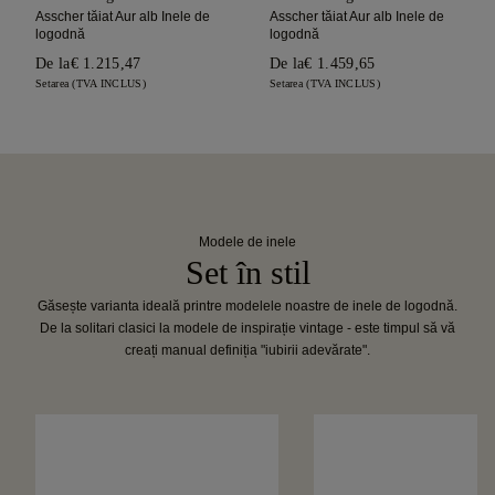
Asscher tăiat Aur alb Inele de
Asscher tăiat Aur alb Inele de
logodnă
logodnă
De la
€ 1.215,47
De la
€ 1.459,65
Setarea (TVA INCLUS)
Setarea (TVA INCLUS)
Modele de inele
Set în stil
Găsește varianta ideală printre modelele noastre de inele de logodnă.
De la solitari clasici la modele de inspirație vintage - este timpul să vă
creați manual definiția "iubirii adevărate".