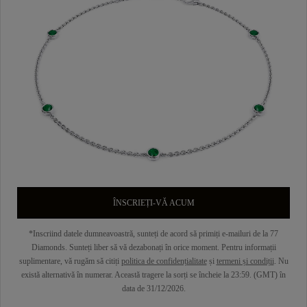
ÎNSCRIEȚI-VĂ ACUM
*Inscriind datele dumneavoastră, sunteți de acord să primiți e-mailuri de la 77
Diamonds. Sunteți liber să vă dezabonați în orice moment. Pentru informații
suplimentare, vă rugăm să citiți
politica de confidențialitate
și
termeni și condiții
. Nu
există alternativă în numerar. Această tragere la sorți se încheie la 23:59. (GMT) în
data de 31/12/2026.