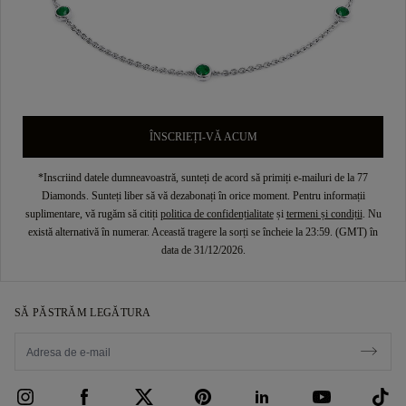
ÎNSCRIEȚI-VĂ ACUM
*Inscriind datele dumneavoastră, sunteți de acord să primiți e-mailuri de la 77
Diamonds. Sunteți liber să vă dezabonați în orice moment. Pentru informații
suplimentare, vă rugăm să citiți
politica de confidențialitate
și
termeni și condiții
. Nu
există alternativă în numerar. Această tragere la sorți se încheie la 23:59. (GMT) în
data de 31/12/2026.
SĂ PĂSTRĂM LEGĂTURA