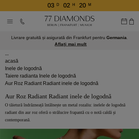
03
02
20
D
H
M
Livrare gratuită și asigurată din Frankfurt pentru
Germania
.
Aflați mai mult
...
acasă
Inele de logodnă
Taiere radianta Inele de logodnă
Aur Roz Radiant Radiant inele de logodnă
Aur Roz Radiant Radiant inele de logodnă
O tăietură îndrăzneață întâlnește un metal rozaliu: inelele de logodnă
radiant din aur roz oferă o strălucire frapantă cu o notă caldă și
contemporană.