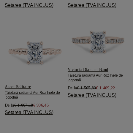
Setarea (TVA INCLUS)
Setarea (TVA INCLUS)
Victoria Diamant Band
Tăietură radiantă Aur Roz Inele de
logodnă
Ascot Solitaire
De la
€ 1.565,80
€ 1.409,22
Tăietură radiantă Aur Roz Inele de
Setarea (TVA INCLUS)
logodnă
De la
€ 1.007,18
€ 906,46
Setarea (TVA INCLUS)