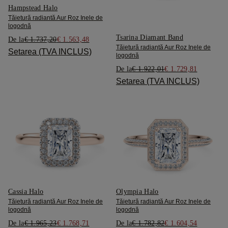
Hampstead Halo
Tăietură radiantă Aur Roz Inele de
logodnă
Tsarina Diamant Band
De la
€ 1.737,20
€ 1.563,48
Tăietură radiantă Aur Roz Inele de
Setarea (TVA INCLUS)
logodnă
De la
€ 1.922,01
€ 1.729,81
Setarea (TVA INCLUS)
Cassia Halo
Olympia Halo
Tăietură radiantă Aur Roz Inele de
Tăietură radiantă Aur Roz Inele de
logodnă
logodnă
De la
€ 1.965,23
€ 1.768,71
De la
€ 1.782,82
€ 1.604,54