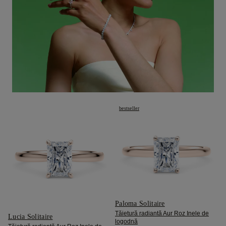
bestseller
Paloma Solitaire
Tăietură radiantă Aur Roz Inele de
Lucia Solitaire
logodnă