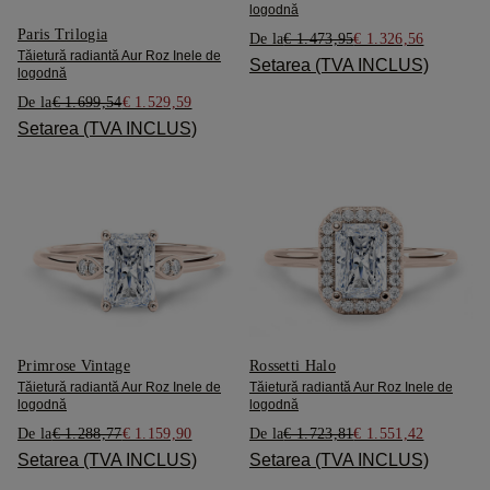
logodnă
Paris Trilogia
De la
€ 1.473,95
€ 1.326,56
Tăietură radiantă Aur Roz Inele de
Setarea (TVA INCLUS)
logodnă
De la
€ 1.699,54
€ 1.529,59
Setarea (TVA INCLUS)
Primrose Vintage
Rossetti Halo
Tăietură radiantă Aur Roz Inele de
Tăietură radiantă Aur Roz Inele de
logodnă
logodnă
De la
€ 1.288,77
€ 1.159,90
De la
€ 1.723,81
€ 1.551,42
Setarea (TVA INCLUS)
Setarea (TVA INCLUS)