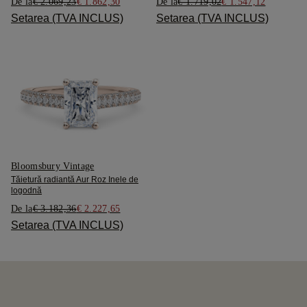
De la
€ 2.069,23
€ 1.862,30
De la
€ 1.719,02
€ 1.547,12
Setarea (TVA INCLUS)
Setarea (TVA INCLUS)
Bloomsbury Vintage
Tăietură radiantă Aur Roz Inele de
logodnă
De la
€ 3.182,36
€ 2.227,65
Setarea (TVA INCLUS)