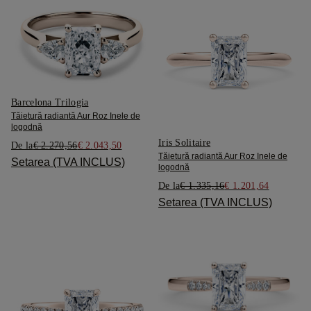
Barcelona Trilogia
Tăietură radiantă Aur Roz Inele de
logodnă
Iris Solitaire
De la
€ 2.270,56
€ 2.043,50
Tăietură radiantă Aur Roz Inele de
Setarea (TVA INCLUS)
logodnă
De la
€ 1.335,16
€ 1.201,64
Setarea (TVA INCLUS)