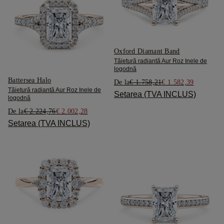
Oxford Diamant Band
Tăietură radiantă Aur Roz Inele de
logodnă
Battersea Halo
De la
€ 1.758,21
€ 1.582,39
Tăietură radiantă Aur Roz Inele de
Setarea (TVA INCLUS)
logodnă
De la
€ 2.224,76
€ 2.002,28
Setarea (TVA INCLUS)