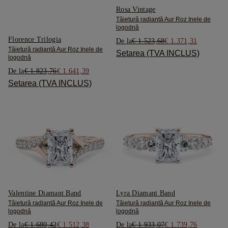
Rosa Vintage
Tăietură radiantă Aur Roz Inele de
logodnă
Florence Trilogia
De la
€ 1.523,68
€ 1.371,31
Tăietură radiantă Aur Roz Inele de
Setarea (TVA INCLUS)
logodnă
De la
€ 1.823,76
€ 1.641,39
Setarea (TVA INCLUS)
Valentine Diamant Band
Lyra Diamant Band
Tăietură radiantă Aur Roz Inele de
Tăietură radiantă Aur Roz Inele de
logodnă
logodnă
De la
€ 1.680,42
€ 1.512,38
De la
€ 1.933,07
€ 1.739,76