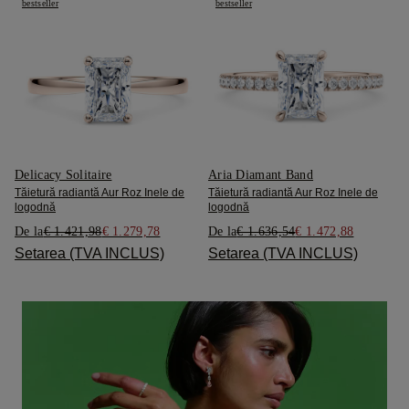
bestseller
bestseller
Delicacy Solitaire
Aria Diamant Band
Tăietură radiantă Aur Roz Inele de
Tăietură radiantă Aur Roz Inele de
logodnă
logodnă
De la
€ 1.421,98
€ 1.279,78
De la
€ 1.636,54
€ 1.472,88
Setarea (TVA INCLUS)
Setarea (TVA INCLUS)