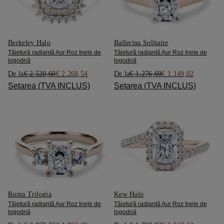
Berkeley Halo
Ballerina Solitaire
Tăietură radiantă Aur Roz Inele de
Tăietură radiantă Aur Roz Inele de
logodnă
logodnă
De la
€ 2.520,60
€ 2.268,54
De la
€ 1.276,69
€ 1.149,02
Setarea (TVA INCLUS)
Setarea (TVA INCLUS)
Roma Trilogia
Kew Halo
Tăietură radiantă Aur Roz Inele de
Tăietură radiantă Aur Roz Inele de
logodnă
logodnă