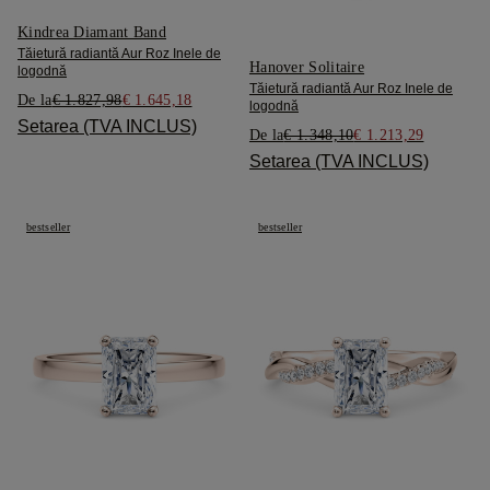
Kindrea Diamant Band
Tăietură radiantă Aur Roz Inele de
Hanover Solitaire
logodnă
Tăietură radiantă Aur Roz Inele de
De la
€ 1.827,98
€ 1.645,18
logodnă
Setarea (TVA INCLUS)
De la
€ 1.348,10
€ 1.213,29
Setarea (TVA INCLUS)
bestseller
bestseller