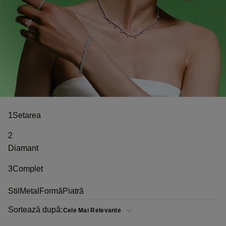
1
Setarea
2
Diamant
3
Complet
Stil
Metal
Formă
Piatră
Sortează după: