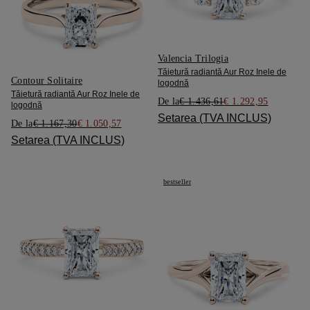
Valencia Trilogia
Tăietură radiantă Aur Roz Inele de
Contour Solitaire
logodnă
Tăietură radiantă Aur Roz Inele de
De la
€ 1.436,61
€ 1.292,95
logodnă
Setarea (TVA INCLUS)
De la
€ 1.167,30
€ 1.050,57
Setarea (TVA INCLUS)
bestseller