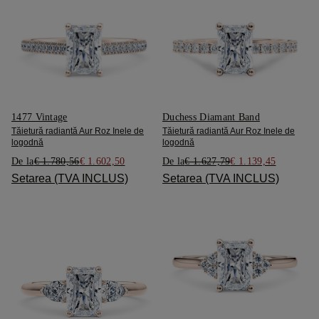
1477 Vintage
Duchess Diamant Band
Tăietură radiantă Aur Roz Inele de
Tăietură radiantă Aur Roz Inele de
logodnă
logodnă
De la
€ 1.780,56
€ 1.602,50
De la
€ 1.627,79
€ 1.139,45
Setarea (TVA INCLUS)
Setarea (TVA INCLUS)