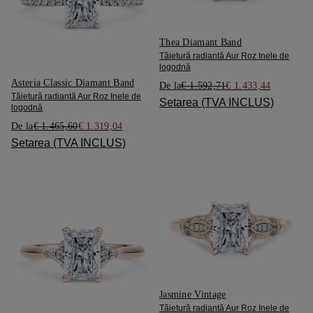
Thea Diamant Band
Tăietură radiantă Aur Roz Inele de
logodnă
Asteria Classic Diamant Band
De la
€ 1.592,71
€ 1.433,44
Tăietură radiantă Aur Roz Inele de
Setarea (TVA INCLUS)
logodnă
De la
€ 1.465,60
€ 1.319,04
Setarea (TVA INCLUS)
Jasmine Vintage
Tăietură radiantă Aur Roz Inele de