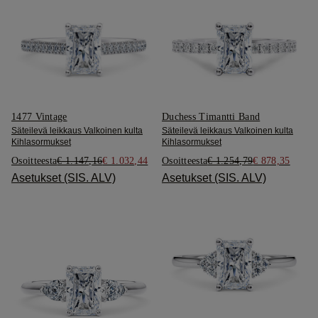
1477 Vintage
Duchess Timantti Band
Säteilevä leikkaus Valkoinen kulta
Säteilevä leikkaus Valkoinen kulta
Kihlasormukset
Kihlasormukset
Osoitteesta
€ 1.147,16
€ 1.032,44
Osoitteesta
€ 1.254,79
€ 878,35
Asetukset (SIS. ALV)
Asetukset (SIS. ALV)