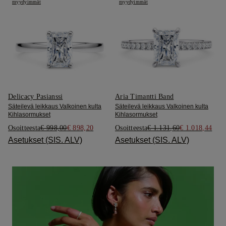
myydyimmät
myydyimmät
Delicacy Pasianssi
Aria Timantti Band
Säteilevä leikkaus Valkoinen kulta
Säteilevä leikkaus Valkoinen kulta
Kihlasormukset
Kihlasormukset
Osoitteesta
€ 998,00
€ 898,20
Osoitteesta
€ 1.131,60
€ 1.018,44
Asetukset (SIS. ALV)
Asetukset (SIS. ALV)