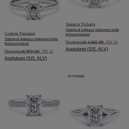
Valencia Trilogia
Säteilevä leikkaus Valkoinen kulta
Contour Pasianssi
Kihlasormukset
Säteilevä leikkaus Valkoinen kulta
Osoitteesta
€ 1.062,38
€ 956,14
Kihlasormukset
Asetukset (SIS. ALV)
Osoitteesta
€ 870,34
€ 783,31
Asetukset (SIS. ALV)
myydyimmät