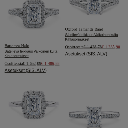
Oxford Timantti Band
Säteilevä leikkaus Valkoinen kulta
Kihlasormukset
Battersea Halo
Osoitteesta
€ 1.428,78
€ 1.285,90
Säteilevä leikkaus Valkoinen kulta
Asetukset (SIS. ALV)
Kihlasormukset
Osoitteesta
€ 1.652,09
€ 1.486,88
Asetukset (SIS. ALV)