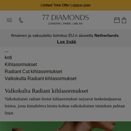
02
23
10
D
H
M
Ilmainen ja vakuutettu toimitus EU:n alueelta
Netherlands
.
Lue lisää
...
koti
Kihlasormukset
Radiant Cut kihlasormukset
Valkokulta Radiant kihlasormukset
Valkokulta Radiant kihlasormukset
Valkokultaiset radiant-hiotut kihlasormukset tarjoavat henkeäsalpaavaa
loistoa, jossa kimalteleva hionta kohtaa valkokultaisen istutuksen puhtaat
linjat.