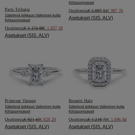
Kihlasormukset
Paris Trilogia
Osoitteesta
€ 1.097,51
€ 987,76
Säteilevä leikkaus Valkoinen kulta
Asetukset (SIS. ALV)
Kihlasormukset
Osoitteesta
€ 1.174,88
€ 1.057,39
Asetukset (SIS. ALV)
Primrose Vintage
Rossetti Halo
Säteilevä leikkaus Valkoinen kulta
Säteilevä leikkaus Valkoinen kulta
Kihlasormukset
Kihlasormukset
Osoitteesta
€ 921,43
€ 829,29
Osoitteesta
€ 1.218,71
€ 1.096,84
Asetukset (SIS. ALV)
Asetukset (SIS. ALV)