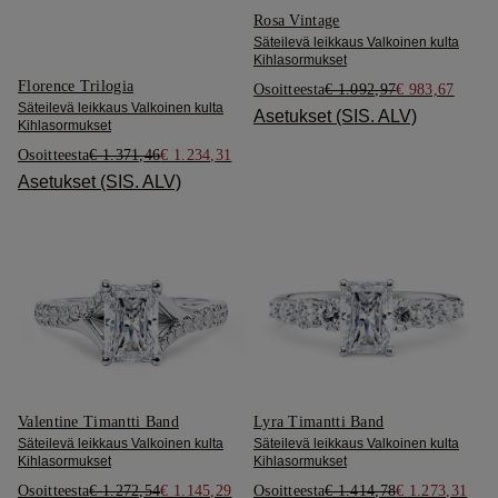
Rosa Vintage
Säteilevä leikkaus Valkoinen kulta
Kihlasormukset
Florence Trilogia
Osoitteesta
€ 1.092,97
€ 983,67
Säteilevä leikkaus Valkoinen kulta
Asetukset (SIS. ALV)
Kihlasormukset
Osoitteesta
€ 1.371,46
€ 1.234,31
Asetukset (SIS. ALV)
Valentine Timantti Band
Lyra Timantti Band
Säteilevä leikkaus Valkoinen kulta
Säteilevä leikkaus Valkoinen kulta
Kihlasormukset
Kihlasormukset
Osoitteesta
€ 1.272,54
€ 1.145,29
Osoitteesta
€ 1.414,78
€ 1.273,31