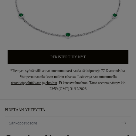
REKISTERÖIDY NYT
*Tietojasi syöttämällä annat suostumuksesi saada sähköposteja 77 Diamondsilta.
Voit peruuttaa tilauksen milloin tahansa. Lisätietoja saat tutustumalla
tietosuojapolitiikkaan
ja
ehtoihin
. Ei käteisvaihtoehtoa. Tämä arvonta päättyy klo
23:59 (GMT) 31/12/2026
PIDETÄÄN YHTEYTTÄ