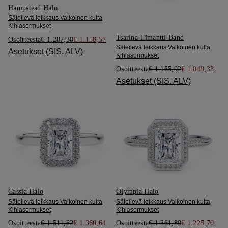
Hampstead Halo
Säteilevä leikkaus Valkoinen kulta
Kihlasormukset
Tsarina Timantti Band
Osoitteesta
€ 1.287,30
€ 1.158,57
Säteilevä leikkaus Valkoinen kulta
Asetukset (SIS. ALV)
Kihlasormukset
Osoitteesta
€ 1.165,92
€ 1.049,33
Asetukset (SIS. ALV)
Cassia Halo
Olympia Halo
Säteilevä leikkaus Valkoinen kulta
Säteilevä leikkaus Valkoinen kulta
Kihlasormukset
Kihlasormukset
Osoitteesta
€ 1.511,82
€ 1.360,64
Osoitteesta
€ 1.361,89
€ 1.225,70