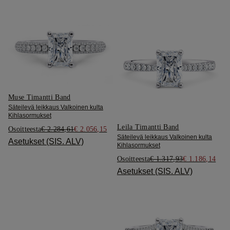
Muse Timantti Band
Säteilevä leikkaus Valkoinen kulta
Kihlasormukset
Leila Timantti Band
Osoitteesta
€ 2.284,61
€ 2.056,15
Säteilevä leikkaus Valkoinen kulta
Asetukset (SIS. ALV)
Kihlasormukset
Osoitteesta
€ 1.317,93
€ 1.186,14
Asetukset (SIS. ALV)