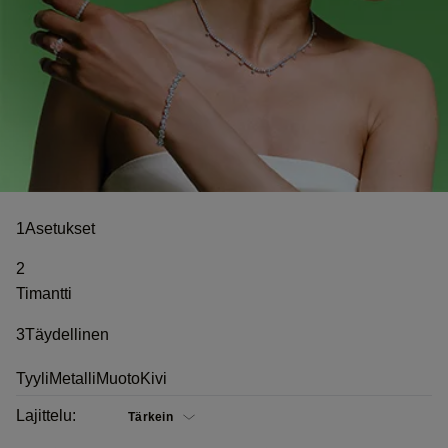
1
Asetukset
2
Timantti
3
Täydellinen
Tyyli
Metalli
Muoto
Kivi
Lajittelu: