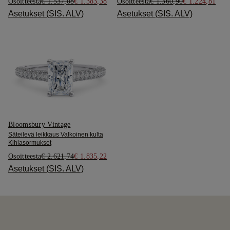
Osoitteesta
€ 1.537,08
€ 1.383,38
Osoitteesta
€ 1.360,90
€ 1.224,81
Asetukset (SIS. ALV)
Asetukset (SIS. ALV)
Bloomsbury Vintage
Säteilevä leikkaus Valkoinen kulta
Kihlasormukset
Osoitteesta
€ 2.621,74
€ 1.835,22
Asetukset (SIS. ALV)