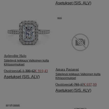
Asetukset (SIS. ALV)
uusi
Aphrodite Halo
Säteilevä leikkaus Valkoinen kulta
Kihlasormukset
Amara Pasianssi
Osoitteesta
€ 1.300,62
€ 910,43
Säteilevä leikkaus Valkoinen kulta
Asetukset (SIS. ALV)
Kihlasormukset
Osoitteesta
€ 793,17
€ 697,99
Asetukset (SIS. ALV)
myydyimmät