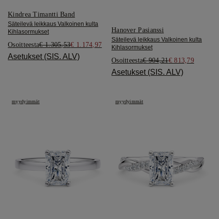
Kindrea Timantti Band
Säteilevä leikkaus Valkoinen kulta
Hanover Pasianssi
Kihlasormukset
Säteilevä leikkaus Valkoinen kulta
Osoitteesta
€ 1.305,53
€ 1.174,97
Kihlasormukset
Asetukset (SIS. ALV)
Osoitteesta
€ 904,21
€ 813,79
Asetukset (SIS. ALV)
myydyimmät
myydyimmät