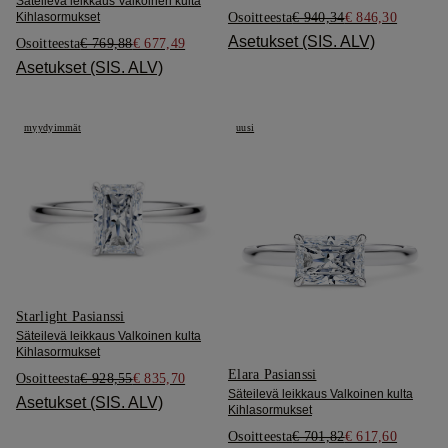
Säteilevä leikkaus Valkoinen kulta
Osoitteesta
€ 940,34
€ 846,30
Kihlasormukset
Asetukset (SIS. ALV)
Osoitteesta
€ 769,88
€ 677,49
Asetukset (SIS. ALV)
myydyimmät
uusi
Starlight Pasianssi
Säteilevä leikkaus Valkoinen kulta
Kihlasormukset
Elara Pasianssi
Osoitteesta
€ 928,55
€ 835,70
Säteilevä leikkaus Valkoinen kulta
Asetukset (SIS. ALV)
Kihlasormukset
Osoitteesta
€ 701,82
€ 617,60