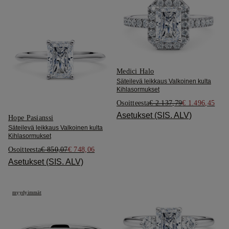
Medici Halo
Säteilevä leikkaus Valkoinen kulta
Kihlasormukset
Osoitteesta
€ 2.137,79
€ 1.496,45
Asetukset (SIS. ALV)
Hope Pasianssi
Säteilevä leikkaus Valkoinen kulta
Kihlasormukset
Osoitteesta
€ 850,07
€ 748,06
Asetukset (SIS. ALV)
myydyimmät