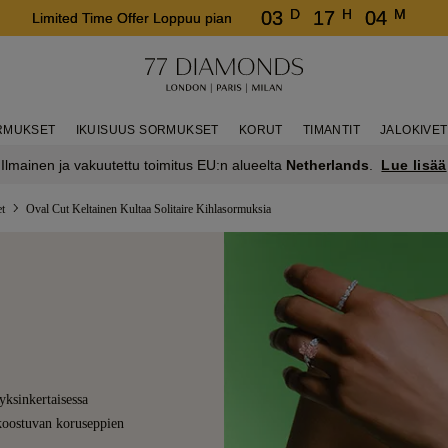
D
H
M
03
17
04
Limited Time Offer Loppuu pian
RMUKSET
IKUISUUS SORMUKSET
KORUT
TIMANTIT
JALOKIVET
Lue lisää
Ilmainen ja vakuutettu toimitus EU:n alueelta
Netherlands
.
et
Oval Cut Keltainen Kultaa Solitaire Kihlasormuksia
yksinkertaisessa
a koostuvan koruseppien