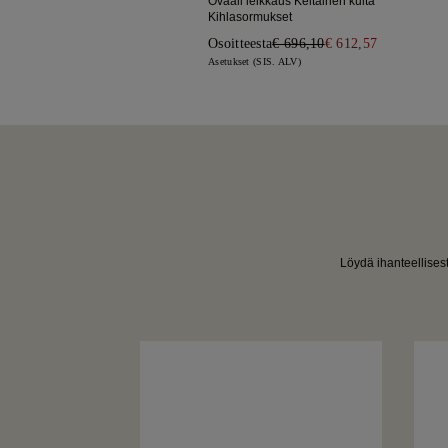
Ovaali leikkaus Keltainen kulta
Kihlasormukset
Osoitteesta
€ 696,10
€ 612,57
Asetukset (SIS. ALV)
Löydä ihanteellisest