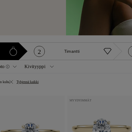
2
Timantti
oto
Kivityyppi
Timantit
Jalokivet
n kulta
Tyhjennä kaikki
Pyöreä
Prinsessahionta
Luonnollinen
Safiiri
Tyyny
Ovaali
Luonnollinen keltainen
Rubini
MYYDYIMMÄT
Päärynä
Smaragdi
Laboratoriossa kasvatettu
Smaragdi
Sydän
Säteilevä
Asscher
Marquee