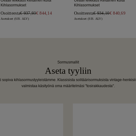
Ovaali leikkaus Keltainen kulta
Ovaali leikkaus Keltainen kulta
Kihlasormukset
Kihlasormukset
Osoitteesta
€ 937,93
€ 844,14
Osoitteesta
€ 934,10
€ 840,69
Asetukset (SIS. ALV)
Asetukset (SIS. ALV)
Sormusmallit
Aseta tyyliin
i sopiva kihlasormustyyleistämme. Klassisista solitäärisormuksista vintage-henkisii
valmistaa käsityönä oma määritelmäsi "tosirakkaudesta".