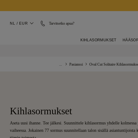
NL / EUR
Tarvitsetko apua?
KIHLASORMUKSET
HÄÄSO
...
Pasianssi
Oval Cut Solitaire Kihlasormuks
Kihlasormukset
Aseta uusi ihanne. Tee jälkesi. Suunnittele kihlasormus yhdelle kolmessa 
vaiheessa. Jokainen 77 sormus suunnitellaan talon sisällä asiantuntijoist
tiimin toimesta.