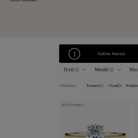
1
Valitse Asetus
Tyyli
Metalli
Mu
14
Tulokset:
Pasianssi
Ovaali
Keltaine
Kaikki
Keltainen kulta
Pasianssi
Valkoinen kulta
MYYDYIMMÄT
Vintage
Rose Gold
Timantti Band
Platina
Halo