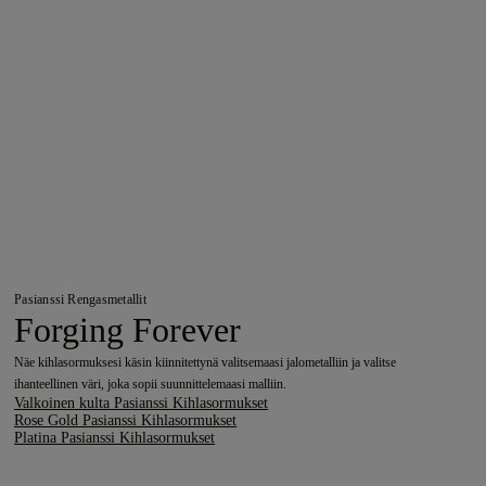
Pasianssi Rengasmetallit
Forging Forever
Näe kihlasormuksesi käsin kiinnitettynä valitsemaasi jalometalliin ja valitse
ihanteellinen väri, joka sopii suunnittelemaasi malliin.
Valkoinen kulta Pasianssi Kihlasormukset
Rose Gold Pasianssi Kihlasormukset
Platina Pasianssi Kihlasormukset