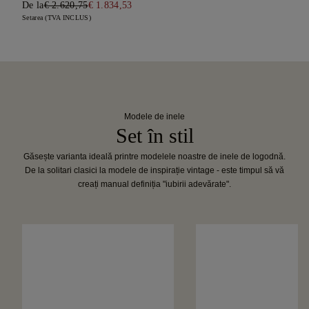
De la
€ 2.620,75
€ 1.834,53
Setarea (TVA INCLUS)
Modele de inele
Set în stil
Găsește varianta ideală printre modelele noastre de inele de logodnă.
De la solitari clasici la modele de inspirație vintage - este timpul să vă
creați manual definiția "iubirii adevărate".