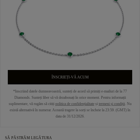
ÎNSCRIEȚI-VĂ ACUM
*Inscriind datele dumneavoastră, sunteți de acord să primiți e-mailuri de la 77
Diamonds. Sunteți liber să vă dezabonați în orice moment. Pentru informații
suplimentare, vă rugăm să citiți
politica de confidențialitate
și
termeni și condiții
. Nu
există alternativă în numerar. Această tragere la sorți se încheie la 23:59. (GMT) în
data de 31/12/2026.
SĂ PĂSTRĂM LEGĂTURA