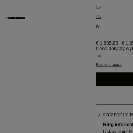
18k
18k
Pt
€ 1.835,85
€ 1.6
Cena dotyczy wył
Płać w 3 ratach
SZCZEGÓŁY 
Ring informat
Ustawienie: H