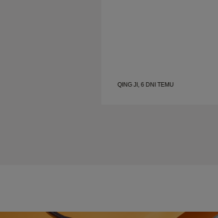
AJ
QING JI, 6 DNI TEMU