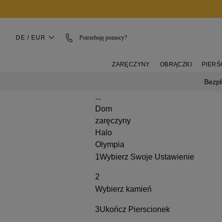
DE / EUR
Potrzebuję pomocy?
ZARĘCZYNY
OBRĄCZKI
PIERŚ
Bezpł
...
Dom
zaręczyny
Halo
Olympia
1
Wybierz Swoje Ustawienie
2
Wybierz kamień
3
Ukończ Pierscionek