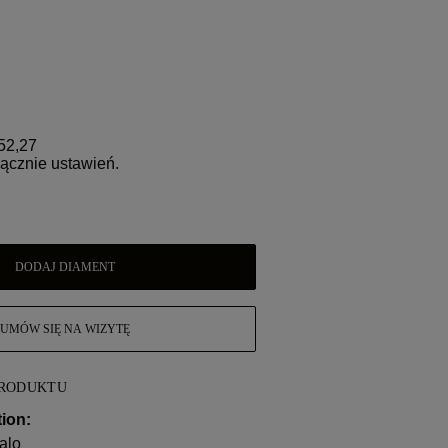
52,27
ącznie ustawień.
DODAJ DIAMENT
UMÓW SIĘ NA WIZYTĘ
PRODUKTU
ion:
alo