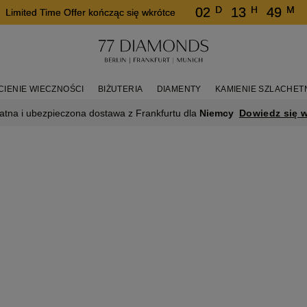
D
H
M
02
13
49
Limited Time Offer kończąc się wkrótce
CIENIE WIECZNOŚCI
BIŻUTERIA
DIAMENTY
KAMIENIE SZLACHET
Dowiedz się w
atna i ubezpieczona dostawa z Frankfurtu dla
Niemcy