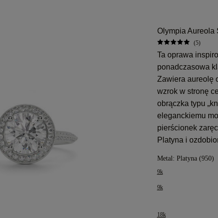
Olympia Aureola 
(5)
Ta oprawa inspir
ponadczasowa kl
Zawiera aureolę o
wzrok w stronę c
obrączka typu „kn
eleganckiemu mod
pierścionek zarę
Platyna i ozdobi
Metal:
Platyna (950)
9k
9k
18k