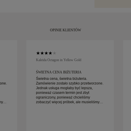
specjalistyczny
moment.
Amit lub Brinks.
zadowoleni z z
wymienić w ciąg
OPINIE KLIENTÓW
Kaleida Octagon in Yellow Gold
ŚWIETNA CENA BIŻUTERIA
Świetna cena, świetna biżuteria.
one.
Zamówienie zostało szybko przetworzone.
Jednak usługa mogłaby być lepsza,
ponieważ czasem termin jest zbyt
ograniczony, ponieważ chcieliśmy
my
zobaczyć więcej próbek, ale musieliśmy
umówić wizytę na inny dzień. Ogólnie
iej
dobre doświadczenie, biżuteria wysokiej
jakości. Żona jest szczęśliwa.