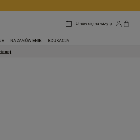
Umów się na wizytę
NE
NA ZAMÓWIENIE
EDUKACJA
ięcej