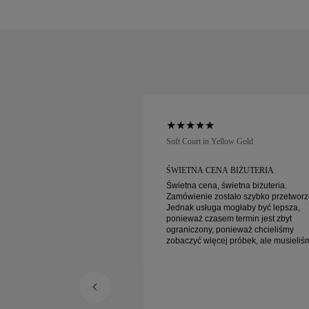
low Gold
Soft Court in Yellow Gold
UGA KLIENTA I
ŚWIETNA CENA BIŻUTERIA
.
Świetna cena, świetna biżuteria.
Zamówienie zostało szybko przetworz
 klienta i niesamowite
Jednak usługa mogłaby być lepsza,
ną dostawą!
ponieważ czasem termin jest zbyt
ograniczony, ponieważ chcieliśmy
zobaczyć więcej próbek, ale musieliś
umówić wizytę na inny dzień. Ogólnie
dobre doświadczenie, biżuteria wysok
jakości. Żona jest szczęśliwa.