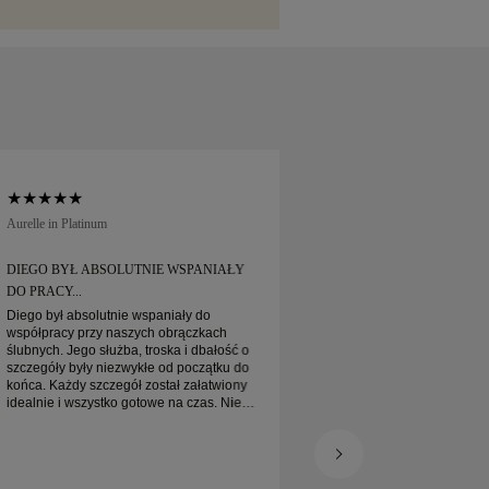
ch usług wysyłkowych, takich jak Malca-
 Jeśli nie będą Państwo w pełni
akupu, mogą go Państwo zwrócić lub
u 30 dni.
Aurelle in Platinum
Soft Court in Platinum
DIEGO BYŁ ABSOLUTNIE WSPANIAŁY
DIEGO BYŁ ABSOL
DO PRACY...
DO PRACY...
Diego był absolutnie wspaniały do
Diego był absolutni
współpracy przy naszych obrączkach
współpracy przy na
ślubnych. Jego służba, troska i dbałość o
ślubnych. Jego służb
szczegóły były niezwykłe od początku do
szczegóły były niez
końca. Każdy szczegół został załatwiony
końca. Każdy szczeg
idealnie i wszystko gotowe na czas. Nie
idealnie i wszystko 
moglibyśmy być bardziej zadowoleni z
moglibyśmy być bard
tego doświadczenia i gorąco polecamy go
tego doświadczenia
każdemu, kto szuka pięknych, starannie
każdemu, kto szuka 
wykonanych obrączek ślubnych.
wykonanych obrącze