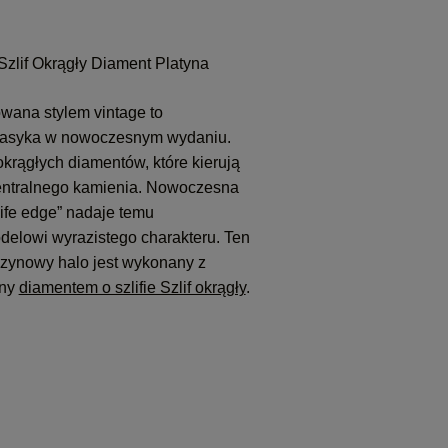
Szlif Okrągły Diament Platyna
owana stylem vintage to
asyka w nowoczesnym wydaniu.
krągłych diamentów, które kierują
entralnego kamienia. Nowoczesna
ife edge” nadaje temu
elowi wyrazistego charakteru. Ten
czynowy halo jest wykonany z
ony
diamentem o szlifie Szlif okrągły
.