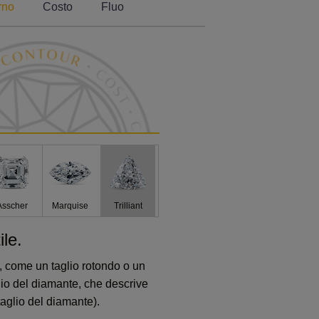
rno
Costo
Fluo
Asscher
Marquise
Trilliant
ile.
, come un taglio rotondo o un
lio del diamante, che descrive
taglio del diamante).