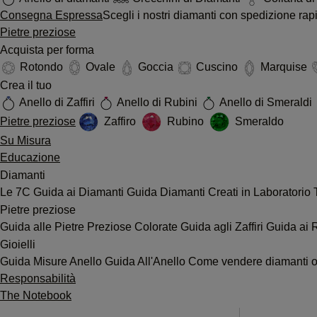
Consegna Espressa
Scegli i nostri diamanti con spedizione ra
Pietre preziose
Acquista per forma
Rotondo
Ovale
Goccia
Cuscino
Marquise
Crea il tuo
Anello di Zaffiri
Anello di Rubini
Anello di Smeraldi
Pietre preziose
Zaffiro
Rubino
Smeraldo
Su Misura
Educazione
Diamanti
Le 7C
Guida ai Diamanti
Guida Diamanti Creati in Laboratorio
Pietre preziose
Guida alle Pietre Preziose Colorate
Guida agli Zaffiri
Guida ai 
Gioielli
Guida Misure Anello
Guida All'Anello
Come vendere diamanti o 
Responsabilità
The Notebook