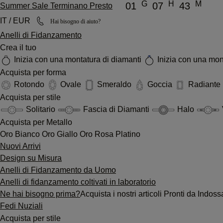
G
H
M
01
07
43
Summer Sale Terminano Presto
IT / EUR
Hai bisogno di aiuto?
Anelli di Fidanzamento
Crea il tuo
Inizia con una montatura di diamanti
Inizia con una mon
Acquista per forma
Rotondo
Ovale
Smeraldo
Goccia
Radiante
Acquista per stile
Solitario
Fascia di Diamanti
Halo
Acquista per Metallo
Oro Bianco
Oro Giallo
Oro Rosa
Platino
Nuovi Arrivi
Design su Misura
Anelli di Fidanzamento da Uomo
Anelli di fidanzamento coltivati in laboratorio
Ne hai bisogno prima?
Acquista i nostri articoli Pronti da Indo
Fedi Nuziali
Acquista per stile