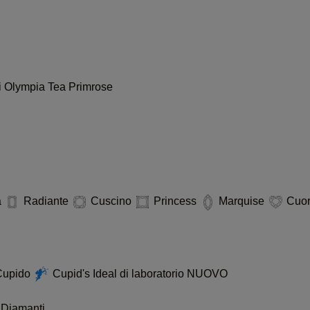
i
Olympia
Tea
Primrose
i
a
Radiante
Cuscino
Princess
Marquise
Cuo
 Cupido
Cupid's Ideal di laboratorio
NUOVO
 Diamanti