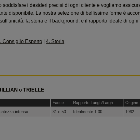
ddisfare i desideri precisi di ogni cliente e vogliamo assicurar
ante disponibile. La nostra selezione di bellissime forme è acc
ull'unicità, la storia e il background, e il rapporto ideale di ogni 
. Consiglio Esperto
|
4. Storia
RILLIAN
o
TRIELLE
Facce
Rapporto Lungh/Largh
Origine
lantezza intensa.
31 o 50
Idealmente 1.00
1962