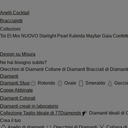
Anelli Cocktail
Braccialetti
Collezioni
Toi Et Moi
NUOVO
Starlight
Pearl
Kaleida
Mayfair
Gaia
Confett
Design su Misura
Ne hai bisogno subito?
Orecchini di Diamanti
Collane di Diamanti
Bracciali di Diamant
Diamanti
Diamanti Sfusi
Rotondo
Ovale
Smeraldo
Gocci
Coppe Abbinate
Diamanti Colorati
Diamanti creati in laboratorio
Collezione Taglio Ideale di 77Diamonds
Diamanti Ideali di
Crea il tuo
Anello di diamanti
Orecchini di Diamanti
Collana di