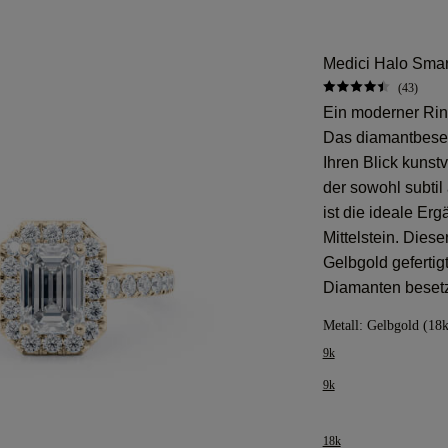
Medici Halo Smar
(43)
Ein moderner Ring,
Das diamantbeset
Ihren Blick kunst
der sowohl subtil 
ist die ideale Er
Mittelstein. Diese
Gelbgold gefertig
Diamanten besetz
Metall:
Gelbgold (18k
9k
9k
18k