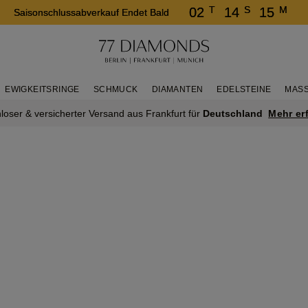
T
S
M
02
14
15
Saisonschlussabverkauf Endet Bald
EWIGKEITSRINGE
SCHMUCK
DIAMANTEN
EDELSTEINE
MASS
Mehr er
loser & versicherter Versand aus Frankfurt für
Deutschland