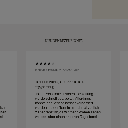
unserer
Größenr
mit Ihrem Kauf 
charakteristisch
innerhalb von 
verpackt und be
KUNDENREZENSIONEN
Kaleida Octagon in Yellow Gold
TOLLER PREIS, GROSSARTIGE J
UWELIERE
Toller Preis, tolle Juwelen. Bestellung
wurde schnell bearbeitet. Allerdings
könnte der Service besser verbessert
ich
werden, da der Termin manchmal zeitlich
ehen
zu begrenzt ist, da wir mehr Proben sehen
min
wollten, aber einen anderen Tagestermin
buchen müssen. Insgesamt gute
ine
Erfahrung, hochwertiger Schmuck. Meine