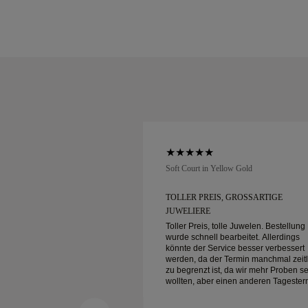
low Gold
Soft Court in Yellow Gold
 KUNDENSERVICE UND F
TOLLER PREIS, GROSSARTIGE J
UWELIERE
denservice und tolle
Toller Preis, tolle Juwelen. Bestellung
rer Lieferung!
wurde schnell bearbeitet. Allerdings
könnte der Service besser verbessert
werden, da der Termin manchmal zeitl
zu begrenzt ist, da wir mehr Proben s
wollten, aber einen anderen Tagester
buchen müssen. Insgesamt gute
Erfahrung, hochwertiger Schmuck. Me